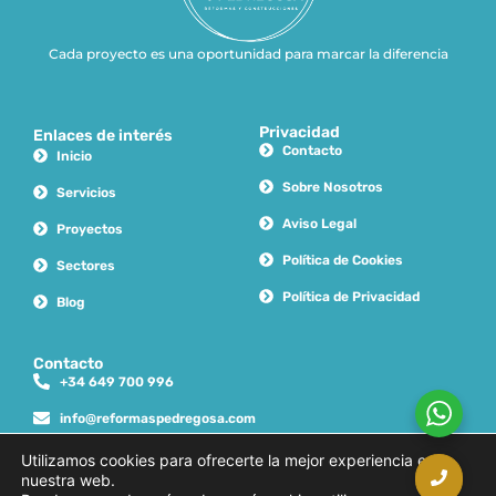
Cada proyecto es una oportunidad para marcar la diferencia
Privacidad
Enlaces de interés
Contacto
Inicio
Sobre Nosotros
Servicios
Aviso Legal
Proyectos
Política de Cookies
Sectores
Política de Privacidad
Blog
Contacto
+34 649 700 996
info@reformaspedregosa.com
juanpedregosaduran@hotmail.com
Utilizamos cookies para ofrecerte la mejor experiencia en
nuestra web.
Carrer de Joan Maragall, 24, 2o piso 4a, 25300 Tàrrega, Lleida